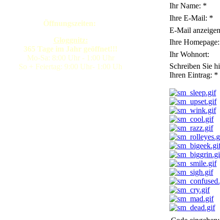
Ihr Name:
*
Ihre E-Mail:
*
Öffnungszeiten:
E-Mail anzeigen
Gloggnitz:
Ihre Homepage:
365 Tage im Jahr geöffnet!!!
Ihr Wohnort:
Mo-Sa: 8:00 Uhr - 1:00 Uhr
Schreiben Sie hi
So + Feiertag: 9:00 Uhr- 1:00 Uh
Ihren Eintrag:
*