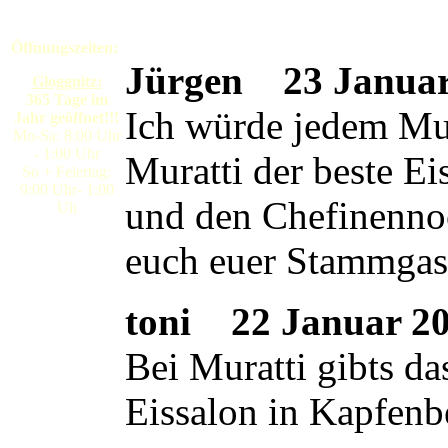
Öffnungszeiten:
Jürgen
23 Januar 
Gloggnitz:
365 Tage im
Ich würde jedem Mura
Jahr geöffnet!!!
Mo-Sa: 8:00 Uhr
- 1:00 Uhr
Muratti der beste E
So + Feiertag:
9:00 Uhr- 1:00
und den Chefinennoc
Uh
euch euer Stammgas
toni
22 Januar 200
Bei Muratti gibts da
Eissalon in Kapfenb