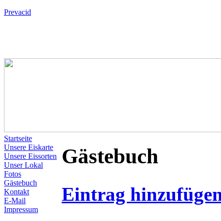
Prevacid
Startseite
Unsere Eiskarte
Gästebuch
Unsere Eissorten
Unser Lokal
Fotos
Gästebuch
Eintrag hinzufüge
Kontakt
E-Mail
Impressum