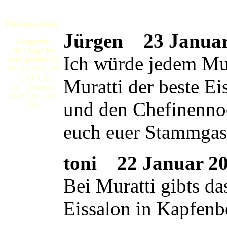
Öffnungszeiten:
Jürgen
23 Januar 
Gloggnitz:
365 Tage im
Ich würde jedem Mura
Jahr geöffnet!!!
Mo-Sa: 8:00 Uhr
- 1:00 Uhr
Muratti der beste E
So + Feiertag:
9:00 Uhr- 1:00
und den Chefinennoc
Uh
euch euer Stammgas
toni
22 Januar 200
Bei Muratti gibts da
Eissalon in Kapfenb