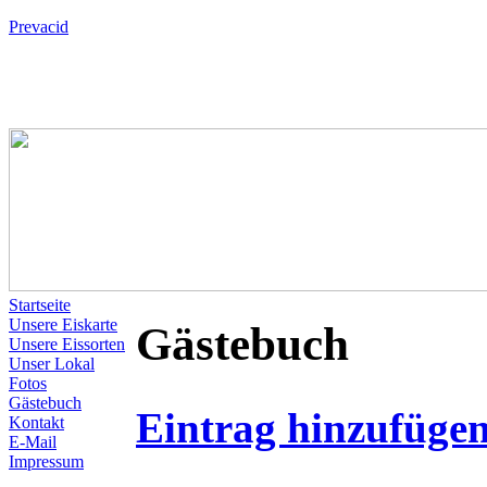
Prevacid
Startseite
Unsere Eiskarte
Gästebuch
Unsere Eissorten
Unser Lokal
Fotos
Gästebuch
Eintrag hinzufüge
Kontakt
E-Mail
Impressum