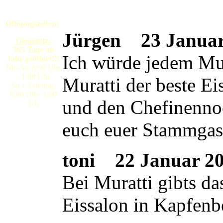
Öffnungszeiten:
Jürgen
23 Januar 
Gloggnitz:
365 Tage im
Ich würde jedem Mura
Jahr geöffnet!!!
Mo-Sa: 8:00 Uhr
- 1:00 Uhr
Muratti der beste E
So + Feiertag:
9:00 Uhr- 1:00
und den Chefinennoc
Uh
euch euer Stammgas
toni
22 Januar 200
Bei Muratti gibts da
Eissalon in Kapfenb