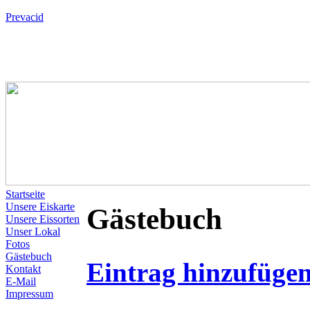
Prevacid
Startseite
Unsere Eiskarte
Gästebuch
Unsere Eissorten
Unser Lokal
Fotos
Gästebuch
Eintrag hinzufüge
Kontakt
E-Mail
Impressum