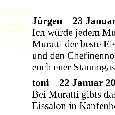
Öffnungszeiten:
Jürgen
23 Januar 
Gloggnitz:
365 Tage im
Ich würde jedem Mura
Jahr geöffnet!!!
Mo-Sa: 8:00 Uhr
- 1:00 Uhr
Muratti der beste E
So + Feiertag:
9:00 Uhr- 1:00
und den Chefinennoc
Uh
euch euer Stammgas
toni
22 Januar 200
Bei Muratti gibts da
Eissalon in Kapfenb