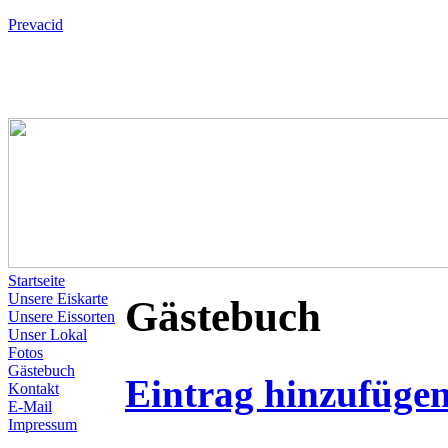
Prevacid
Startseite
Unsere Eiskarte
Gästebuch
Unsere Eissorten
Unser Lokal
Fotos
Gästebuch
Eintrag hinzufüge
Kontakt
E-Mail
Impressum