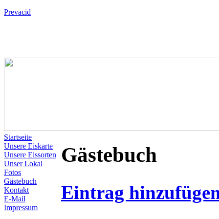
Prevacid
Startseite
Unsere Eiskarte
Gästebuch
Unsere Eissorten
Unser Lokal
Fotos
Gästebuch
Eintrag hinzufüge
Kontakt
E-Mail
Impressum