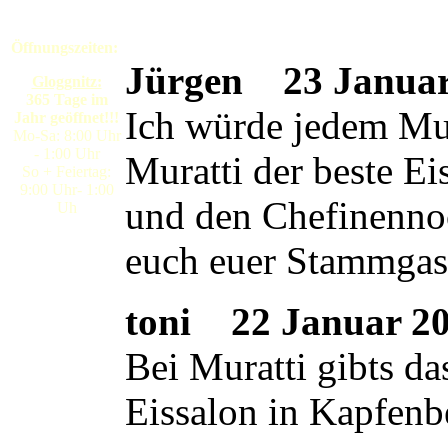
Öffnungszeiten:
Jürgen
23 Januar 
Gloggnitz:
365 Tage im
Ich würde jedem Mura
Jahr geöffnet!!!
Mo-Sa: 8:00 Uhr
- 1:00 Uhr
Muratti der beste E
So + Feiertag:
9:00 Uhr- 1:00
und den Chefinennoc
Uh
euch euer Stammgas
toni
22 Januar 200
Bei Muratti gibts da
Eissalon in Kapfenb