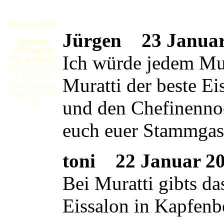
Öffnungszeiten:
Jürgen
23 Januar 
Gloggnitz:
365 Tage im
Ich würde jedem Mura
Jahr geöffnet!!!
Mo-Sa: 8:00 Uhr
- 1:00 Uhr
Muratti der beste E
So + Feiertag:
9:00 Uhr- 1:00
und den Chefinennoc
Uh
euch euer Stammgas
toni
22 Januar 200
Bei Muratti gibts da
Eissalon in Kapfenb