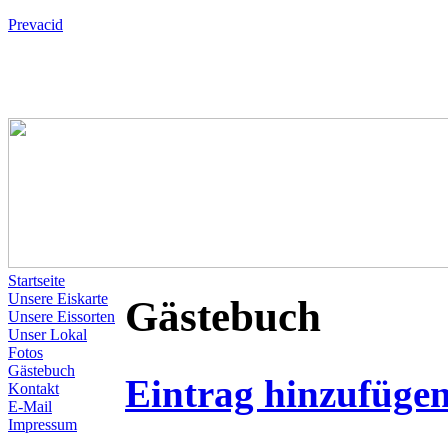
Prevacid
Startseite
Unsere Eiskarte
Gästebuch
Unsere Eissorten
Unser Lokal
Fotos
Gästebuch
Eintrag hinzufüge
Kontakt
E-Mail
Impressum