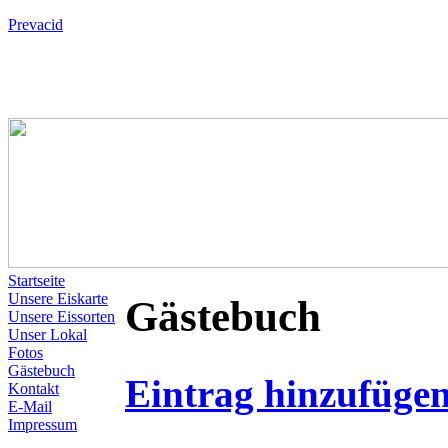
Prevacid
Startseite
Unsere Eiskarte
Gästebuch
Unsere Eissorten
Unser Lokal
Fotos
Gästebuch
Eintrag hinzufüge
Kontakt
E-Mail
Impressum