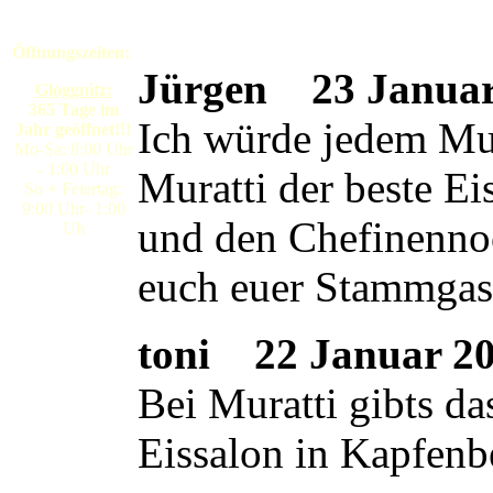
Öffnungszeiten:
Jürgen
23 Januar 
Gloggnitz:
365 Tage im
Ich würde jedem Mura
Jahr geöffnet!!!
Mo-Sa: 8:00 Uhr
- 1:00 Uhr
Muratti der beste E
So + Feiertag:
9:00 Uhr- 1:00
und den Chefinennoc
Uh
euch euer Stammgas
toni
22 Januar 200
Bei Muratti gibts da
Eissalon in Kapfenb