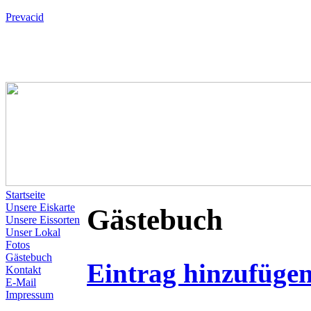
Prevacid
Startseite
Unsere Eiskarte
Gästebuch
Unsere Eissorten
Unser Lokal
Fotos
Gästebuch
Eintrag hinzufüge
Kontakt
E-Mail
Impressum