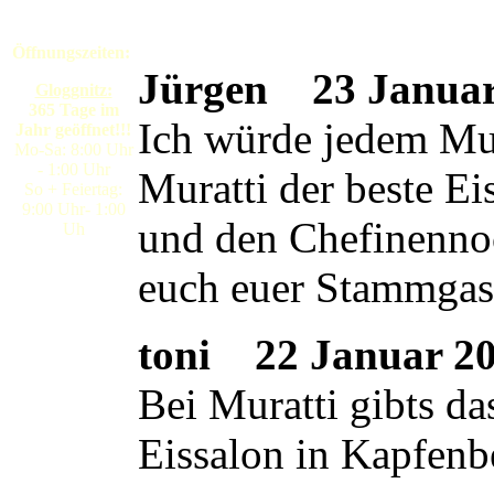
Öffnungszeiten:
Jürgen
23 Januar 
Gloggnitz:
365 Tage im
Ich würde jedem Mura
Jahr geöffnet!!!
Mo-Sa: 8:00 Uhr
- 1:00 Uhr
Muratti der beste E
So + Feiertag:
9:00 Uhr- 1:00
und den Chefinennoc
Uh
euch euer Stammgas
toni
22 Januar 200
Bei Muratti gibts da
Eissalon in Kapfenb