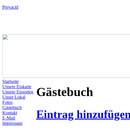
Prevacid
Startseite
Unsere Eiskarte
Gästebuch
Unsere Eissorten
Unser Lokal
Fotos
Gästebuch
Eintrag hinzufüge
Kontakt
E-Mail
Impressum