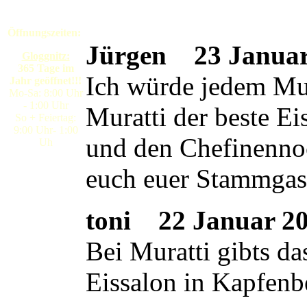
Öffnungszeiten:
Jürgen
23 Januar 
Gloggnitz:
365 Tage im
Ich würde jedem Mura
Jahr geöffnet!!!
Mo-Sa: 8:00 Uhr
- 1:00 Uhr
Muratti der beste E
So + Feiertag:
9:00 Uhr- 1:00
und den Chefinennoc
Uh
euch euer Stammgas
toni
22 Januar 200
Bei Muratti gibts da
Eissalon in Kapfenb