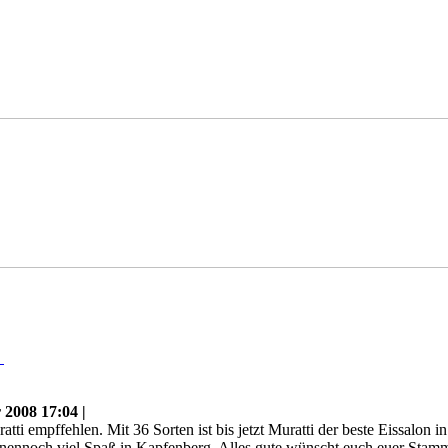
n
2008 17:04 |
tti empffehlen. Mit 36 Sorten ist bis jetzt Muratti der beste Eissalo
nennoch viel Spaß in Kapfenberg. Alles gute wünscht euch euer Stam