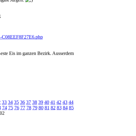
g
 Beste Eis im ganzen Bezirk. Ausserdem
2
33
34
35
36
37
38
39
40
41
42
43
44
3
74
75
76
77
78
79
80
81
82
83
84
85
02