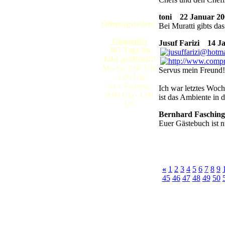
toni
22 Januar 200
Öffnungszeiten:
Bei Muratti gibts da
Gloggnitz:
Jusuf Farizi
14 Jan
365 Tage im
Jahr geöffnet!!!
Mo-Sa: 8:00 Uhr
Servus mein Freund!
- 1:00 Uhr
So + Feiertag:
Ich war letztes Woch
9:00 Uhr- 1:00
ist das Ambiente in 
Uh
Bernhard Fasching
Euer Gästebuch ist n
«
1
2
3
4
5
6
7
8
9
45
46
47
48
49
50