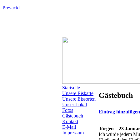
Prevacid
Startseite
Unsere Eiskarte
Gästebuch
Unsere Eissorten
Unser Lokal
Fotos
Eintrag hinzufüge
Gästebuch
Kontakt
E-Mail
Jürgen
23 Januar 
Impressum
Ich würde jedem Mura
Chefs und den Chefi