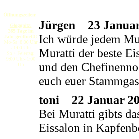
Öffnungszeiten:
Jürgen
23 Januar 
Gloggnitz:
365 Tage im
Ich würde jedem Mura
Jahr geöffnet!!!
Mo-Sa: 8:00 Uhr
- 1:00 Uhr
Muratti der beste E
So + Feiertag:
9:00 Uhr- 1:00
und den Chefinennoc
Uh
euch euer Stammgas
toni
22 Januar 200
Bei Muratti gibts da
Eissalon in Kapfenb