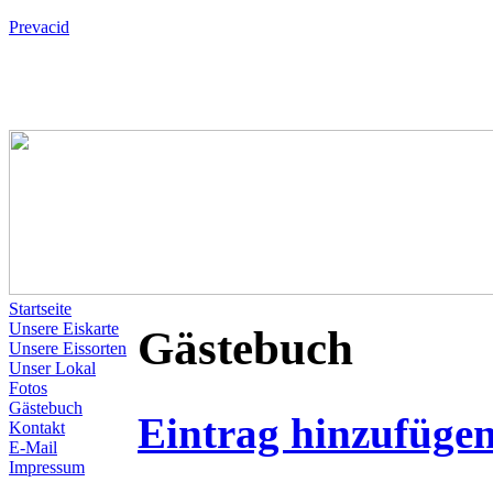
Prevacid
Startseite
Unsere Eiskarte
Gästebuch
Unsere Eissorten
Unser Lokal
Fotos
Gästebuch
Eintrag hinzufüge
Kontakt
E-Mail
Impressum