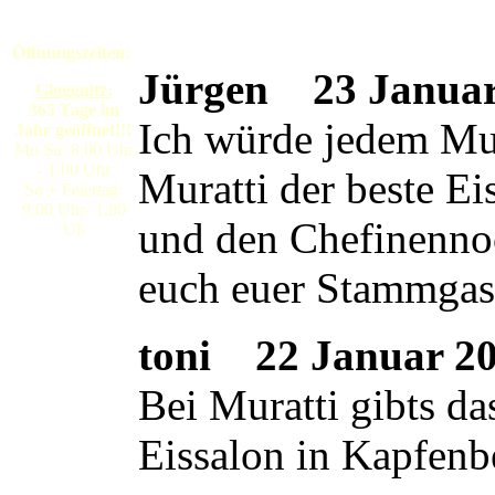
Öffnungszeiten:
Jürgen
23 Januar 
Gloggnitz:
365 Tage im
Ich würde jedem Mura
Jahr geöffnet!!!
Mo-Sa: 8:00 Uhr
- 1:00 Uhr
Muratti der beste E
So + Feiertag:
9:00 Uhr- 1:00
und den Chefinennoc
Uh
euch euer Stammgas
toni
22 Januar 200
Bei Muratti gibts da
Eissalon in Kapfenb