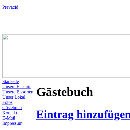
Prevacid
Startseite
Unsere Eiskarte
Gästebuch
Unsere Eissorten
Unser Lokal
Fotos
Gästebuch
Eintrag hinzufüge
Kontakt
E-Mail
Impressum