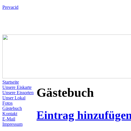
Prevacid
Startseite
Unsere Eiskarte
Gästebuch
Unsere Eissorten
Unser Lokal
Fotos
Gästebuch
Eintrag hinzufüge
Kontakt
E-Mail
Impressum