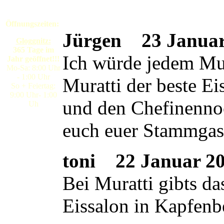
Öffnungszeiten:
Jürgen
23 Januar 
Gloggnitz:
365 Tage im
Ich würde jedem Mura
Jahr geöffnet!!!
Mo-Sa: 8:00 Uhr
- 1:00 Uhr
Muratti der beste E
So + Feiertag:
9:00 Uhr- 1:00
und den Chefinennoc
Uh
euch euer Stammgas
toni
22 Januar 200
Bei Muratti gibts da
Eissalon in Kapfenb