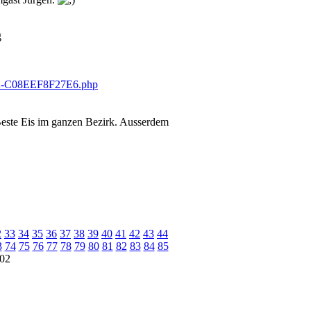
g
 Beste Eis im ganzen Bezirk. Ausserdem
2
33
34
35
36
37
38
39
40
41
42
43
44
3
74
75
76
77
78
79
80
81
82
83
84
85
02