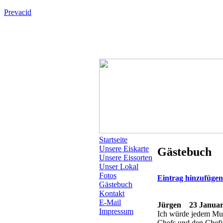
Prevacid
Startseite
Unsere Eiskarte
Gästebuch
Unsere Eissorten
Unser Lokal
Fotos
Eintrag hinzufüge
Gästebuch
Kontakt
E-Mail
Jürgen
23 Januar 
Impressum
Ich würde jedem Mura
Chefs und den Chefi