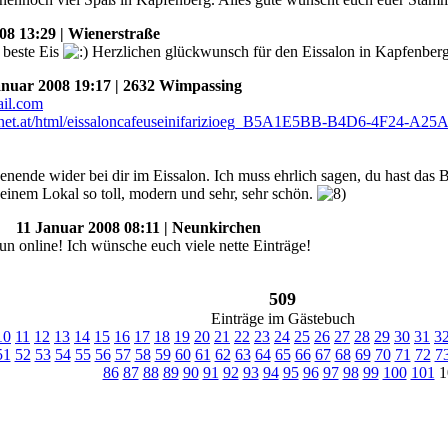
8 13:29 | Wienerstraße
s beste Eis
Herzlichen glückwunsch für den Eissalon in Kapfenber
uar 2008 19:17 | 2632 Wimpassing
enende wider bei dir im Eissalon. Ich muss ehrlich sagen, du hast das
deinem Lokal so toll, modern und sehr, sehr schön.
11 Januar 2008 08:11 | Neunkirchen
un online! Ich wünsche euch viele nette Einträge!
509
Einträge im Gästebuch
10
11
12
13
14
15
16
17
18
19
20
21
22
23
24
25
26
27
28
29
30
31
3
51
52
53
54
55
56
57
58
59
60
61
62
63
64
65
66
67
68
69
70
71
72
7
86
87
88
89
90
91
92
93
94
95
96
97
98
99
100
101
1