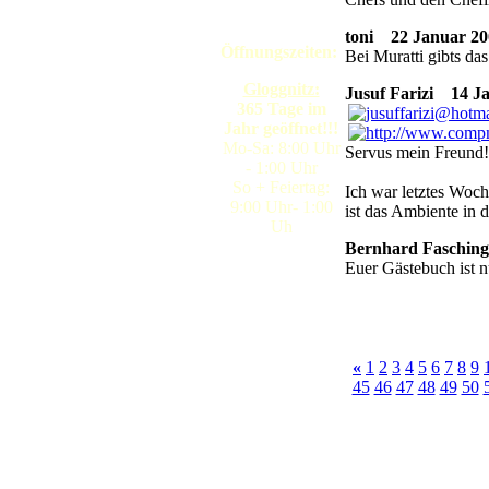
toni
22 Januar 200
Öffnungszeiten:
Bei Muratti gibts da
Gloggnitz:
Jusuf Farizi
14 Jan
365 Tage im
Jahr geöffnet!!!
Mo-Sa: 8:00 Uhr
Servus mein Freund!
- 1:00 Uhr
So + Feiertag:
Ich war letztes Woch
9:00 Uhr- 1:00
ist das Ambiente in 
Uh
Bernhard Fasching
Euer Gästebuch ist n
«
1
2
3
4
5
6
7
8
9
45
46
47
48
49
50