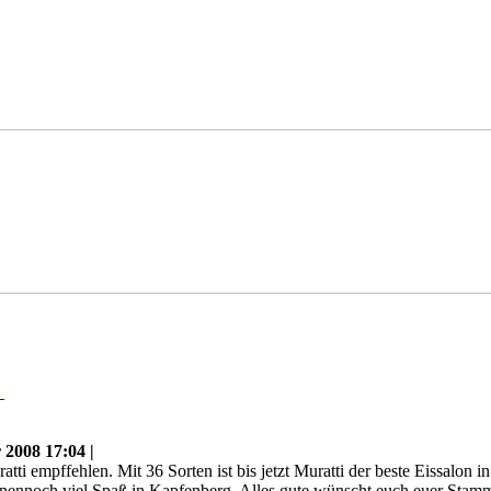
n
2008 17:04 |
tti empffehlen. Mit 36 Sorten ist bis jetzt Muratti der beste Eissalo
nennoch viel Spaß in Kapfenberg. Alles gute wünscht euch euer Stam