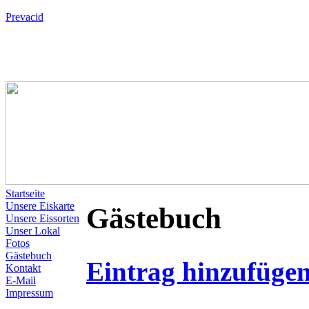
Prevacid
Startseite
Unsere Eiskarte
Gästebuch
Unsere Eissorten
Unser Lokal
Fotos
Gästebuch
Eintrag hinzufüge
Kontakt
E-Mail
Impressum