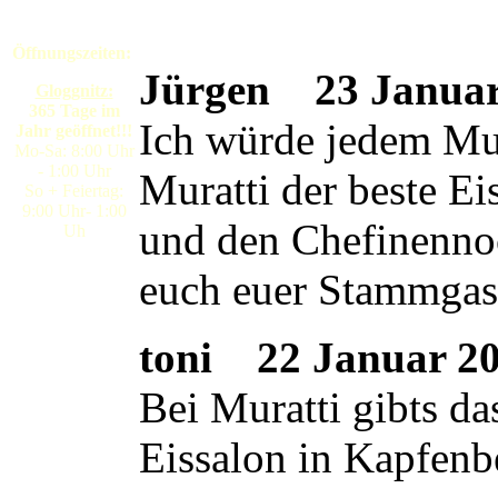
Öffnungszeiten:
Jürgen
23 Januar 
Gloggnitz:
365 Tage im
Ich würde jedem Mura
Jahr geöffnet!!!
Mo-Sa: 8:00 Uhr
- 1:00 Uhr
Muratti der beste E
So + Feiertag:
9:00 Uhr- 1:00
und den Chefinennoc
Uh
euch euer Stammgas
toni
22 Januar 200
Bei Muratti gibts da
Eissalon in Kapfenb