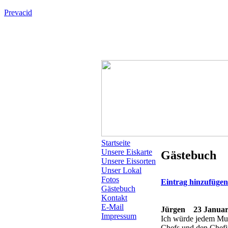
Prevacid
Startseite
Unsere Eiskarte
Gästebuch
Unsere Eissorten
Unser Lokal
Fotos
Eintrag hinzufüge
Gästebuch
Kontakt
E-Mail
Jürgen
23 Januar 
Impressum
Ich würde jedem Mura
Chefs und den Chefi