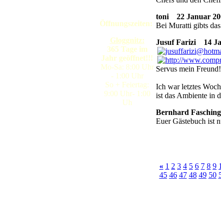
toni
22 Januar 200
Öffnungszeiten:
Bei Muratti gibts da
Gloggnitz:
Jusuf Farizi
14 Jan
365 Tage im
Jahr geöffnet!!!
Mo-Sa: 8:00 Uhr
Servus mein Freund!
- 1:00 Uhr
So + Feiertag:
Ich war letztes Woch
9:00 Uhr- 1:00
ist das Ambiente in 
Uh
Bernhard Fasching
Euer Gästebuch ist n
«
1
2
3
4
5
6
7
8
9
45
46
47
48
49
50