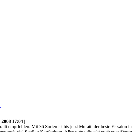
n
2008 17:04 |
tti empffehlen. Mit 36 Sorten ist bis jetzt Muratti der beste Eissalo
nennoch viel Spaß in Kapfenberg. Alles gute wünscht euch euer Stam