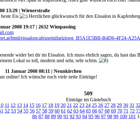
8 13:29 | Wienerstraße
s beste Eis
Herzlichen glückwunsch für den Eissalon in Kapfenber
uar 2008 19:17 | 2632 Wimpassing
enende wider bei dir im Eissalon. Ich muss ehrlich sagen, du hast das
deinem Lokal so toll, modern und sehr, sehr schön.
11 Januar 2008 08:11 | Neunkirchen
un online! Ich wünsche euch viele nette Einträge!
509
Einträge im Gästebuch
10
11
12
13
14
15
16
17
18
19
20
21
22
23
24
25
26
27
28
29
30
31
3
51
52
53
54
55
56
57
58
59
60
61
62
63
64
65
66
67
68
69
70
71
72
7
86
87
88
89
90
91
92
93
94
95
96
97
98
99
100
101
1