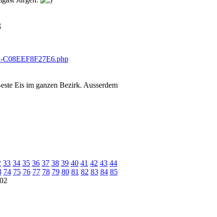
g
 Beste Eis im ganzen Bezirk. Ausserdem
2
33
34
35
36
37
38
39
40
41
42
43
44
3
74
75
76
77
78
79
80
81
82
83
84
85
02