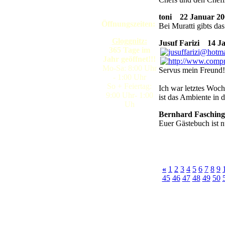
toni
22 Januar 200
Öffnungszeiten:
Bei Muratti gibts da
Gloggnitz:
Jusuf Farizi
14 Jan
365 Tage im
Jahr geöffnet!!!
Mo-Sa: 8:00 Uhr
Servus mein Freund!
- 1:00 Uhr
So + Feiertag:
Ich war letztes Woch
9:00 Uhr- 1:00
ist das Ambiente in 
Uh
Bernhard Fasching
Euer Gästebuch ist n
«
1
2
3
4
5
6
7
8
9
45
46
47
48
49
50