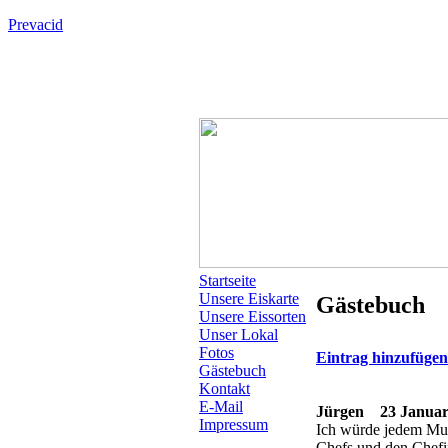
Prevacid
Startseite
Unsere Eiskarte
Gästebuch
Unsere Eissorten
Unser Lokal
Fotos
Eintrag hinzufüge
Gästebuch
Kontakt
E-Mail
Jürgen
23 Januar 
Impressum
Ich würde jedem Mura
Chefs und den Chefi