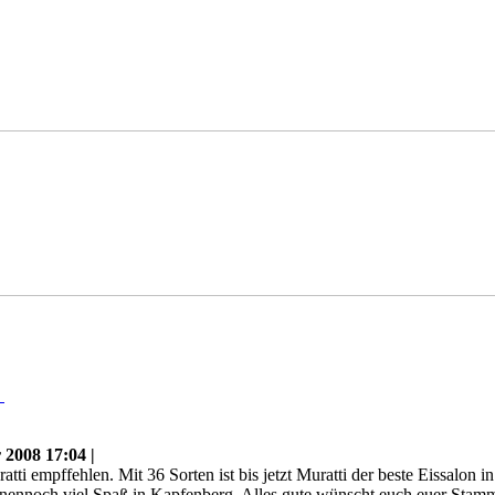
n
2008 17:04 |
tti empffehlen. Mit 36 Sorten ist bis jetzt Muratti der beste Eissalo
nennoch viel Spaß in Kapfenberg. Alles gute wünscht euch euer Stam