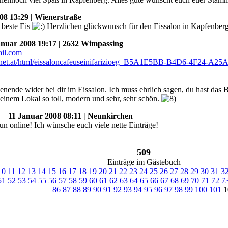
8 13:29 | Wienerstraße
s beste Eis
Herzlichen glückwunsch für den Eissalon in Kapfenber
uar 2008 19:17 | 2632 Wimpassing
enende wider bei dir im Eissalon. Ich muss ehrlich sagen, du hast das
deinem Lokal so toll, modern und sehr, sehr schön.
11 Januar 2008 08:11 | Neunkirchen
un online! Ich wünsche euch viele nette Einträge!
509
Einträge im Gästebuch
10
11
12
13
14
15
16
17
18
19
20
21
22
23
24
25
26
27
28
29
30
31
3
51
52
53
54
55
56
57
58
59
60
61
62
63
64
65
66
67
68
69
70
71
72
7
86
87
88
89
90
91
92
93
94
95
96
97
98
99
100
101
1