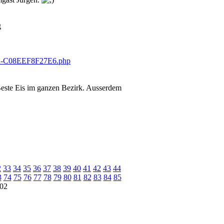
g
 Beste Eis im ganzen Bezirk. Ausserdem
2
33
34
35
36
37
38
39
40
41
42
43
44
3
74
75
76
77
78
79
80
81
82
83
84
85
02