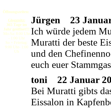
Öffnungszeiten:
Jürgen
23 Januar 
Gloggnitz:
365 Tage im
Ich würde jedem Mura
Jahr geöffnet!!!
Mo-Sa: 8:00 Uhr
- 1:00 Uhr
Muratti der beste E
So + Feiertag:
9:00 Uhr- 1:00
und den Chefinennoc
Uh
euch euer Stammgas
toni
22 Januar 200
Bei Muratti gibts da
Eissalon in Kapfenb