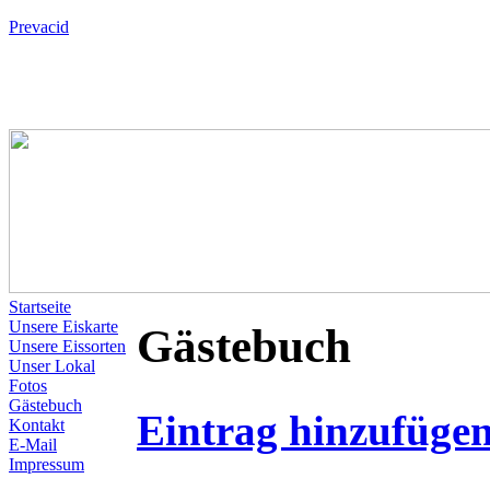
Prevacid
Startseite
Unsere Eiskarte
Gästebuch
Unsere Eissorten
Unser Lokal
Fotos
Gästebuch
Eintrag hinzufüge
Kontakt
E-Mail
Impressum