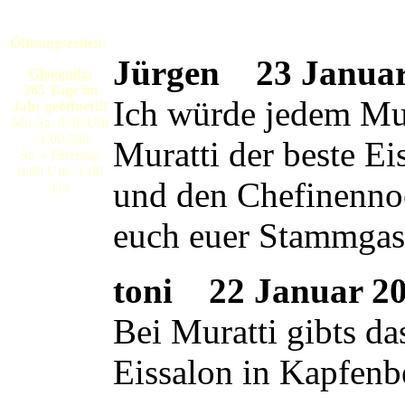
Öffnungszeiten:
Jürgen
23 Januar 
Gloggnitz:
365 Tage im
Ich würde jedem Mura
Jahr geöffnet!!!
Mo-Sa: 8:00 Uhr
- 1:00 Uhr
Muratti der beste E
So + Feiertag:
9:00 Uhr- 1:00
und den Chefinennoc
Uh
euch euer Stammgas
toni
22 Januar 200
Bei Muratti gibts da
Eissalon in Kapfenb