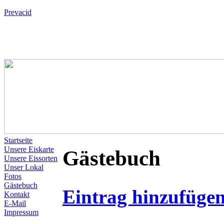
Prevacid
Startseite
Unsere Eiskarte
Gästebuch
Unsere Eissorten
Unser Lokal
Fotos
Gästebuch
Eintrag hinzufüge
Kontakt
E-Mail
Impressum