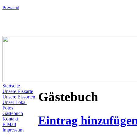
Prevacid
Startseite
Unsere Eiskarte
Gästebuch
Unsere Eissorten
Unser Lokal
Fotos
Gästebuch
Eintrag hinzufüge
Kontakt
E-Mail
Impressum