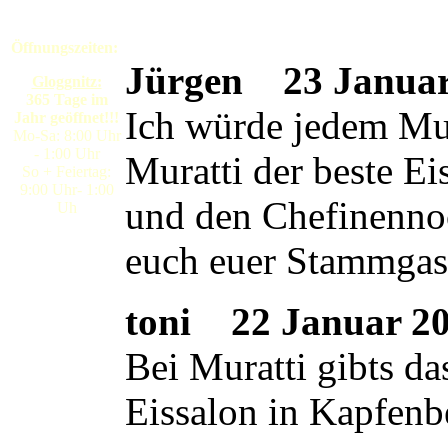
Öffnungszeiten:
Jürgen
23 Januar 
Gloggnitz:
365 Tage im
Ich würde jedem Mura
Jahr geöffnet!!!
Mo-Sa: 8:00 Uhr
- 1:00 Uhr
Muratti der beste E
So + Feiertag:
9:00 Uhr- 1:00
und den Chefinennoc
Uh
euch euer Stammgas
toni
22 Januar 200
Bei Muratti gibts da
Eissalon in Kapfenb