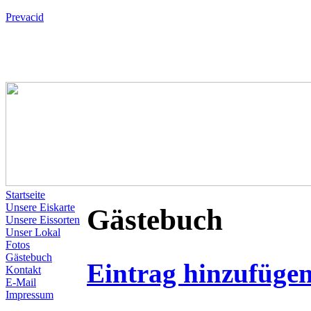
Prevacid
Startseite
Unsere Eiskarte
Gästebuch
Unsere Eissorten
Unser Lokal
Fotos
Gästebuch
Eintrag hinzufüge
Kontakt
E-Mail
Impressum