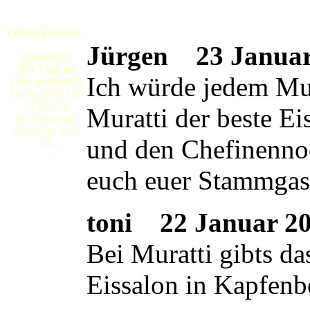
Öffnungszeiten:
Jürgen
23 Januar 
Gloggnitz:
365 Tage im
Ich würde jedem Mura
Jahr geöffnet!!!
Mo-Sa: 8:00 Uhr
- 1:00 Uhr
Muratti der beste E
So + Feiertag:
9:00 Uhr- 1:00
und den Chefinennoc
Uh
euch euer Stammgas
toni
22 Januar 200
Bei Muratti gibts da
Eissalon in Kapfenb