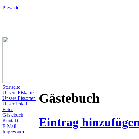
Prevacid
Startseite
Unsere Eiskarte
Gästebuch
Unsere Eissorten
Unser Lokal
Fotos
Gästebuch
Eintrag hinzufüge
Kontakt
E-Mail
Impressum