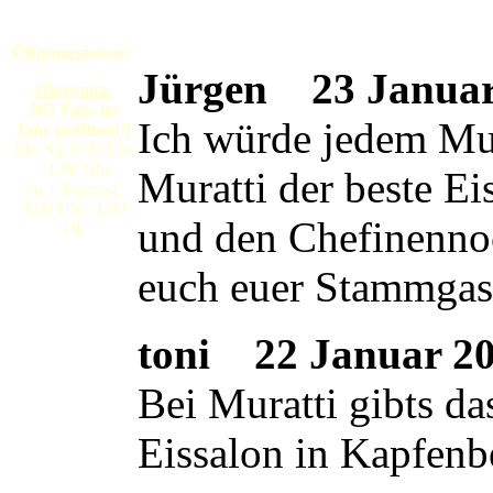
Öffnungszeiten:
Jürgen
23 Januar 
Gloggnitz:
365 Tage im
Ich würde jedem Mura
Jahr geöffnet!!!
Mo-Sa: 8:00 Uhr
- 1:00 Uhr
Muratti der beste E
So + Feiertag:
9:00 Uhr- 1:00
und den Chefinennoc
Uh
euch euer Stammgas
toni
22 Januar 200
Bei Muratti gibts da
Eissalon in Kapfenb