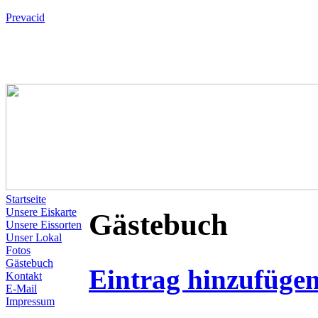
Prevacid
Startseite
Unsere Eiskarte
Gästebuch
Unsere Eissorten
Unser Lokal
Fotos
Gästebuch
Eintrag hinzufüge
Kontakt
E-Mail
Impressum