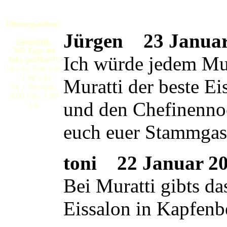
Öffnungszeiten:
Jürgen
23 Januar 
Gloggnitz:
365 Tage im
Ich würde jedem Mura
Jahr geöffnet!!!
Mo-Sa: 8:00 Uhr
- 1:00 Uhr
Muratti der beste E
So + Feiertag:
9:00 Uhr- 1:00
und den Chefinennoc
Uh
euch euer Stammgas
toni
22 Januar 200
Bei Muratti gibts da
Eissalon in Kapfenb