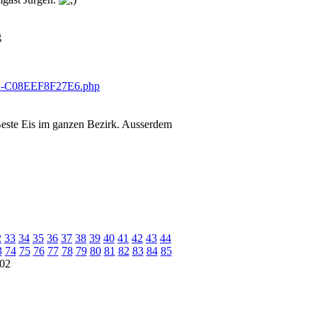
g
 Beste Eis im ganzen Bezirk. Ausserdem
2
33
34
35
36
37
38
39
40
41
42
43
44
3
74
75
76
77
78
79
80
81
82
83
84
85
02