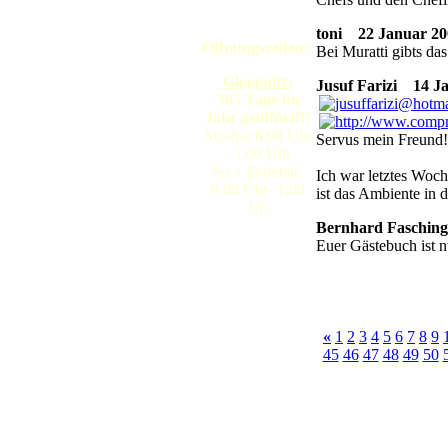
toni
22 Januar 200
Öffnungszeiten:
Bei Muratti gibts da
Gloggnitz:
Jusuf Farizi
14 Jan
365 Tage im
Jahr geöffnet!!!
Mo-Sa: 8:00 Uhr
Servus mein Freund!
- 1:00 Uhr
So + Feiertag:
Ich war letztes Woch
9:00 Uhr- 1:00
ist das Ambiente in 
Uh
Bernhard Fasching
Euer Gästebuch ist n
«
1
2
3
4
5
6
7
8
9
45
46
47
48
49
50