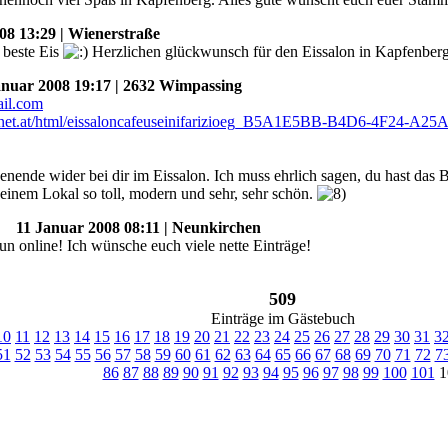
8 13:29 | Wienerstraße
s beste Eis
Herzlichen glückwunsch für den Eissalon in Kapfenber
uar 2008 19:17 | 2632 Wimpassing
enende wider bei dir im Eissalon. Ich muss ehrlich sagen, du hast das
deinem Lokal so toll, modern und sehr, sehr schön.
11 Januar 2008 08:11 | Neunkirchen
un online! Ich wünsche euch viele nette Einträge!
509
Einträge im Gästebuch
10
11
12
13
14
15
16
17
18
19
20
21
22
23
24
25
26
27
28
29
30
31
3
51
52
53
54
55
56
57
58
59
60
61
62
63
64
65
66
67
68
69
70
71
72
7
86
87
88
89
90
91
92
93
94
95
96
97
98
99
100
101
1