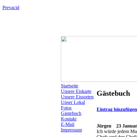
Prevacid
Startseite
Unsere Eiskarte
Gästebuch
Unsere Eissorten
Unser Lokal
Fotos
Eintrag hinzufüge
Gästebuch
Kontakt
E-Mail
Jürgen
23 Januar 
Impressum
Ich würde jedem Mura
Chefs und den Chefi