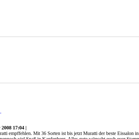
n
2008 17:04 |
tti empffehlen. Mit 36 Sorten ist bis jetzt Muratti der beste Eissalo
nennoch viel Spaß in Kapfenberg. Alles gute wünscht euch euer Stam