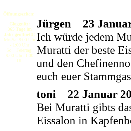
Öffnungszeiten:
Jürgen
23 Januar 
Gloggnitz:
365 Tage im
Ich würde jedem Mura
Jahr geöffnet!!!
Mo-Sa: 8:00 Uhr
- 1:00 Uhr
Muratti der beste E
So + Feiertag:
9:00 Uhr- 1:00
und den Chefinennoc
Uh
euch euer Stammgas
toni
22 Januar 200
Bei Muratti gibts da
Eissalon in Kapfenb