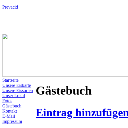
Prevacid
Startseite
Unsere Eiskarte
Gästebuch
Unsere Eissorten
Unser Lokal
Fotos
Gästebuch
Eintrag hinzufüge
Kontakt
E-Mail
Impressum