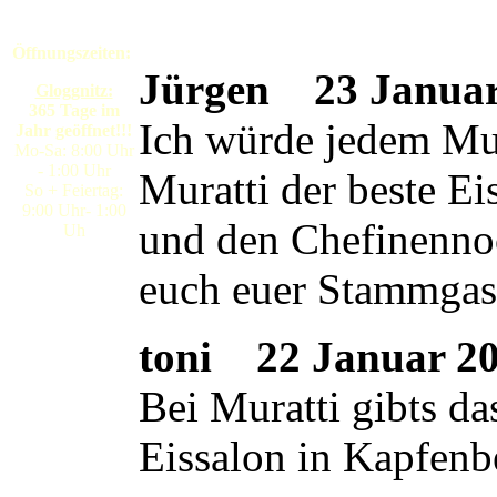
Öffnungszeiten:
Jürgen
23 Januar 
Gloggnitz:
365 Tage im
Ich würde jedem Mura
Jahr geöffnet!!!
Mo-Sa: 8:00 Uhr
- 1:00 Uhr
Muratti der beste E
So + Feiertag:
9:00 Uhr- 1:00
und den Chefinennoc
Uh
euch euer Stammgas
toni
22 Januar 200
Bei Muratti gibts da
Eissalon in Kapfenb