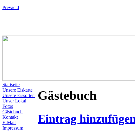
Prevacid
Startseite
Unsere Eiskarte
Gästebuch
Unsere Eissorten
Unser Lokal
Fotos
Gästebuch
Eintrag hinzufüge
Kontakt
E-Mail
Impressum