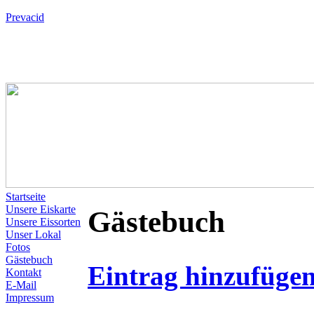
Prevacid
Startseite
Unsere Eiskarte
Gästebuch
Unsere Eissorten
Unser Lokal
Fotos
Gästebuch
Eintrag hinzufüge
Kontakt
E-Mail
Impressum