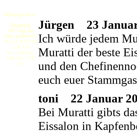
Öffnungszeiten:
Jürgen
23 Januar 
Gloggnitz:
365 Tage im
Ich würde jedem Mura
Jahr geöffnet!!!
Mo-Sa: 8:00 Uhr
- 1:00 Uhr
Muratti der beste E
So + Feiertag:
9:00 Uhr- 1:00
und den Chefinennoc
Uh
euch euer Stammgas
toni
22 Januar 200
Bei Muratti gibts da
Eissalon in Kapfenb