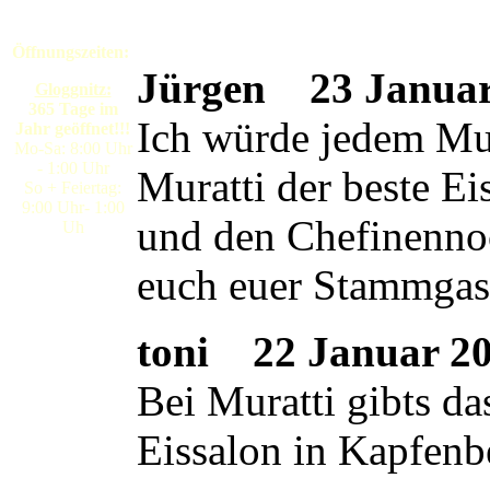
Öffnungszeiten:
Jürgen
23 Januar 
Gloggnitz:
365 Tage im
Ich würde jedem Mura
Jahr geöffnet!!!
Mo-Sa: 8:00 Uhr
- 1:00 Uhr
Muratti der beste E
So + Feiertag:
9:00 Uhr- 1:00
und den Chefinennoc
Uh
euch euer Stammgas
toni
22 Januar 200
Bei Muratti gibts da
Eissalon in Kapfenb