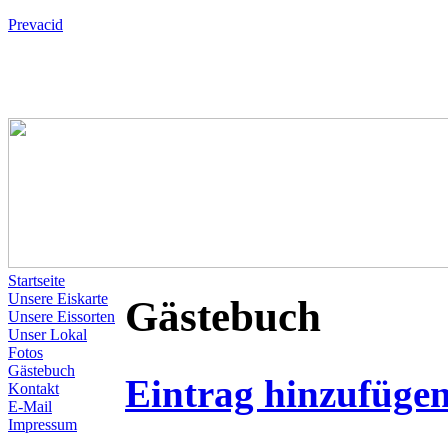
Prevacid
Startseite
Unsere Eiskarte
Gästebuch
Unsere Eissorten
Unser Lokal
Fotos
Gästebuch
Eintrag hinzufüge
Kontakt
E-Mail
Impressum