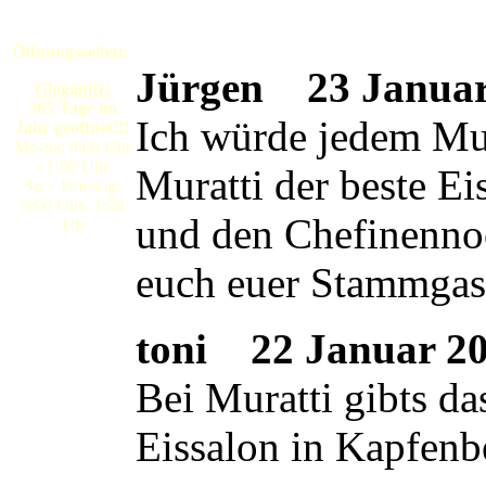
Öffnungszeiten:
Jürgen
23 Januar 
Gloggnitz:
365 Tage im
Ich würde jedem Mura
Jahr geöffnet!!!
Mo-Sa: 8:00 Uhr
- 1:00 Uhr
Muratti der beste E
So + Feiertag:
9:00 Uhr- 1:00
und den Chefinennoc
Uh
euch euer Stammgas
toni
22 Januar 200
Bei Muratti gibts da
Eissalon in Kapfenb