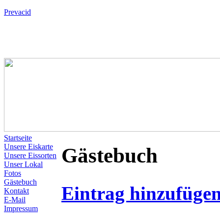
Prevacid
Startseite
Unsere Eiskarte
Gästebuch
Unsere Eissorten
Unser Lokal
Fotos
Gästebuch
Eintrag hinzufüge
Kontakt
E-Mail
Impressum