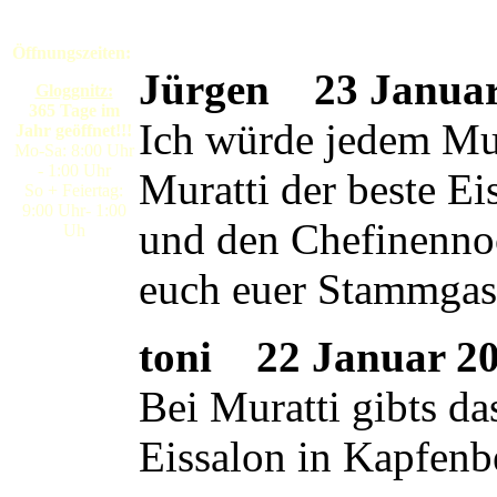
Öffnungszeiten:
Jürgen
23 Januar 
Gloggnitz:
365 Tage im
Ich würde jedem Mura
Jahr geöffnet!!!
Mo-Sa: 8:00 Uhr
- 1:00 Uhr
Muratti der beste E
So + Feiertag:
9:00 Uhr- 1:00
und den Chefinennoc
Uh
euch euer Stammgas
toni
22 Januar 200
Bei Muratti gibts da
Eissalon in Kapfenb