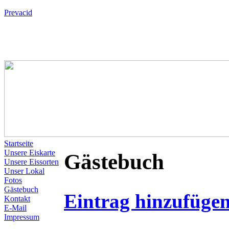
Prevacid
Startseite
Unsere Eiskarte
Gästebuch
Unsere Eissorten
Unser Lokal
Fotos
Gästebuch
Eintrag hinzufüge
Kontakt
E-Mail
Impressum