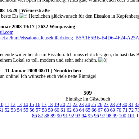
8 13:29 | Wienerstraße
s beste Eis
Herzlichen glückwunsch für den Eissalon in Kapfenber
uar 2008 19:17 | 2632 Wimpassing
enende wider bei dir im Eissalon. Ich muss ehrlich sagen, du hast das
deinem Lokal so toll, modern und sehr, sehr schön.
11 Januar 2008 08:11 | Neunkirchen
un online! Ich wünsche euch viele nette Einträge!
509
Einträge im Gästebuch
10
11
12
13
14
15
16
17
18
19
20
21
22
23
24
25
26
27
28
29
30
31
3
51
52
53
54
55
56
57
58
59
60
61
62
63
64
65
66
67
68
69
70
71
72
7
86
87
88
89
90
91
92
93
94
95
96
97
98
99
100
101
1