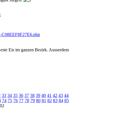
g
 Beste Eis im ganzen Bezirk. Ausserdem
2
33
34
35
36
37
38
39
40
41
42
43
44
3
74
75
76
77
78
79
80
81
82
83
84
85
02