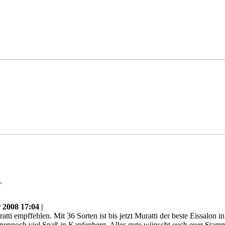
n
2008 17:04 |
tti empffehlen. Mit 36 Sorten ist bis jetzt Muratti der beste Eissalo
nennoch viel Spaß in Kapfenberg. Alles gute wünscht euch euer Stam