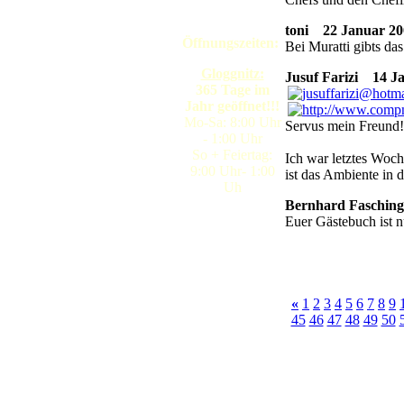
toni
22 Januar 200
Öffnungszeiten:
Bei Muratti gibts da
Gloggnitz:
Jusuf Farizi
14 Jan
365 Tage im
Jahr geöffnet!!!
Mo-Sa: 8:00 Uhr
Servus mein Freund!
- 1:00 Uhr
So + Feiertag:
Ich war letztes Woch
9:00 Uhr- 1:00
ist das Ambiente in 
Uh
Bernhard Fasching
Euer Gästebuch ist n
«
1
2
3
4
5
6
7
8
9
45
46
47
48
49
50