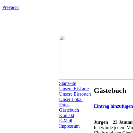
Prevacid
Startseite
Unsere Eiskarte
Gästebuch
Unsere Eissorten
Unser Lokal
Fotos
Eintrag hinzufüge
Gästebuch
Kontakt
E-Mail
Jürgen
23 Januar 
Impressum
Ich würde jedem Mura
Chefs und den Chefi