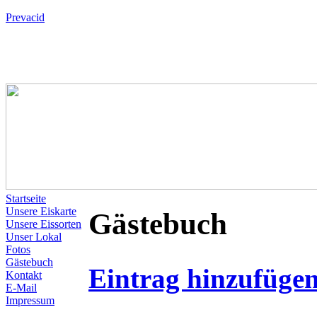
Prevacid
Startseite
Unsere Eiskarte
Gästebuch
Unsere Eissorten
Unser Lokal
Fotos
Gästebuch
Eintrag hinzufüge
Kontakt
E-Mail
Impressum