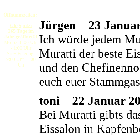
Öffnungszeiten:
Jürgen
23 Januar 
Gloggnitz:
365 Tage im
Ich würde jedem Mura
Jahr geöffnet!!!
Mo-Sa: 8:00 Uhr
- 1:00 Uhr
Muratti der beste E
So + Feiertag:
9:00 Uhr- 1:00
und den Chefinennoc
Uh
euch euer Stammgas
toni
22 Januar 200
Bei Muratti gibts da
Eissalon in Kapfenb