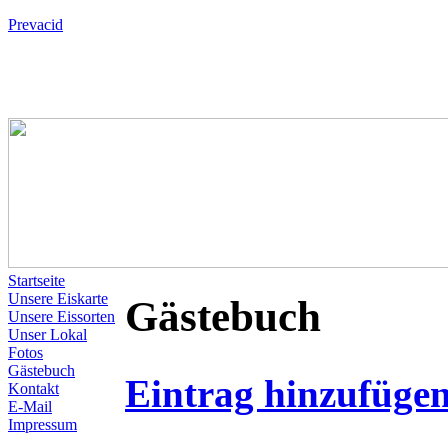
Prevacid
Startseite
Unsere Eiskarte
Gästebuch
Unsere Eissorten
Unser Lokal
Fotos
Gästebuch
Eintrag hinzufüge
Kontakt
E-Mail
Impressum