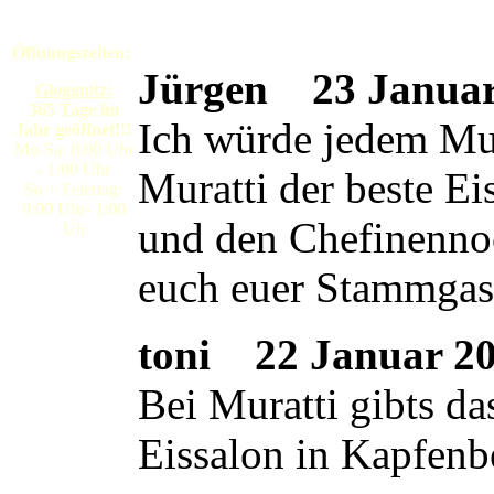
Öffnungszeiten:
Jürgen
23 Januar 
Gloggnitz:
365 Tage im
Ich würde jedem Mura
Jahr geöffnet!!!
Mo-Sa: 8:00 Uhr
- 1:00 Uhr
Muratti der beste E
So + Feiertag:
9:00 Uhr- 1:00
und den Chefinennoc
Uh
euch euer Stammgas
toni
22 Januar 200
Bei Muratti gibts da
Eissalon in Kapfenb