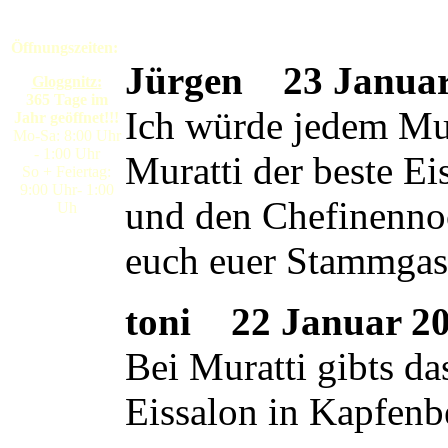
Öffnungszeiten:
Jürgen
23 Januar 
Gloggnitz:
365 Tage im
Ich würde jedem Mura
Jahr geöffnet!!!
Mo-Sa: 8:00 Uhr
- 1:00 Uhr
Muratti der beste E
So + Feiertag:
9:00 Uhr- 1:00
und den Chefinennoc
Uh
euch euer Stammgas
toni
22 Januar 200
Bei Muratti gibts da
Eissalon in Kapfenb