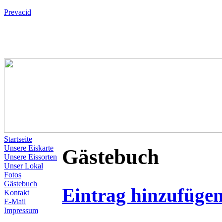
Prevacid
Startseite
Unsere Eiskarte
Gästebuch
Unsere Eissorten
Unser Lokal
Fotos
Gästebuch
Eintrag hinzufüge
Kontakt
E-Mail
Impressum