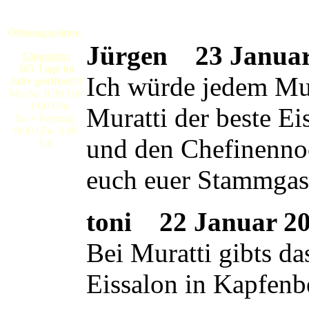
Öffnungszeiten:
Jürgen
23 Januar 
Gloggnitz:
365 Tage im
Ich würde jedem Mura
Jahr geöffnet!!!
Mo-Sa: 8:00 Uhr
- 1:00 Uhr
Muratti der beste E
So + Feiertag:
9:00 Uhr- 1:00
und den Chefinennoc
Uh
euch euer Stammgas
toni
22 Januar 200
Bei Muratti gibts da
Eissalon in Kapfenb