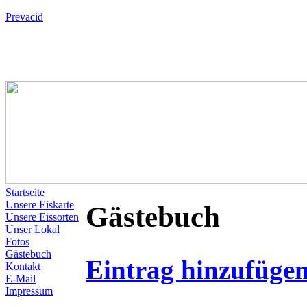
Prevacid
Startseite
Unsere Eiskarte
Gästebuch
Unsere Eissorten
Unser Lokal
Fotos
Gästebuch
Eintrag hinzufüge
Kontakt
E-Mail
Impressum