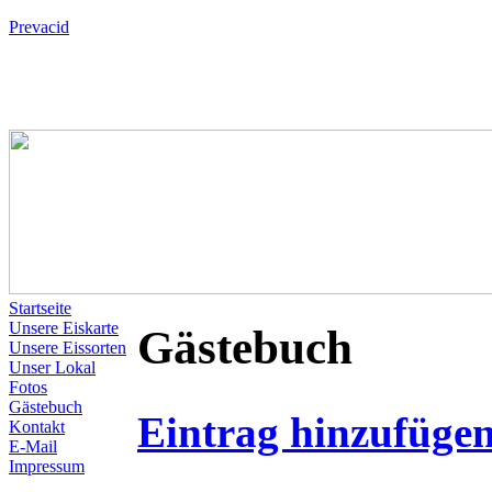
Prevacid
Startseite
Unsere Eiskarte
Gästebuch
Unsere Eissorten
Unser Lokal
Fotos
Gästebuch
Eintrag hinzufüge
Kontakt
E-Mail
Impressum