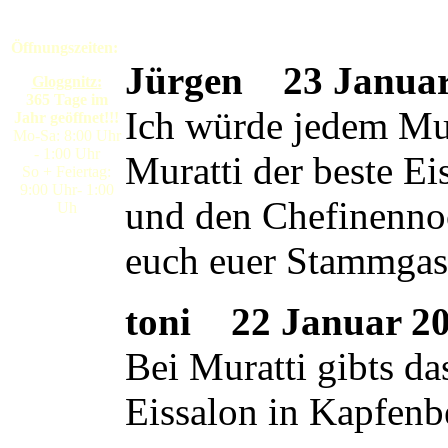
Öffnungszeiten:
Jürgen
23 Januar 
Gloggnitz:
365 Tage im
Ich würde jedem Mura
Jahr geöffnet!!!
Mo-Sa: 8:00 Uhr
- 1:00 Uhr
Muratti der beste E
So + Feiertag:
9:00 Uhr- 1:00
und den Chefinennoc
Uh
euch euer Stammgas
toni
22 Januar 200
Bei Muratti gibts da
Eissalon in Kapfenb