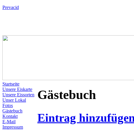
Prevacid
Startseite
Unsere Eiskarte
Gästebuch
Unsere Eissorten
Unser Lokal
Fotos
Gästebuch
Eintrag hinzufüge
Kontakt
E-Mail
Impressum