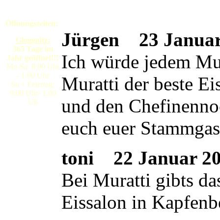
Öffnungszeiten:
Jürgen
23 Januar 
Gloggnitz:
365 Tage im
Ich würde jedem Mura
Jahr geöffnet!!!
Mo-Sa: 8:00 Uhr
- 1:00 Uhr
Muratti der beste E
So + Feiertag:
9:00 Uhr- 1:00
und den Chefinennoc
Uh
euch euer Stammgas
toni
22 Januar 200
Bei Muratti gibts da
Eissalon in Kapfenb