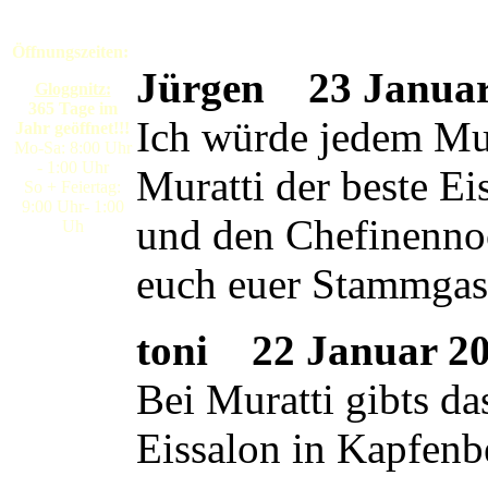
Öffnungszeiten:
Jürgen
23 Januar 
Gloggnitz:
365 Tage im
Ich würde jedem Mura
Jahr geöffnet!!!
Mo-Sa: 8:00 Uhr
- 1:00 Uhr
Muratti der beste E
So + Feiertag:
9:00 Uhr- 1:00
und den Chefinennoc
Uh
euch euer Stammgas
toni
22 Januar 200
Bei Muratti gibts da
Eissalon in Kapfenb