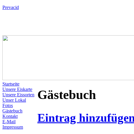
Prevacid
Startseite
Unsere Eiskarte
Gästebuch
Unsere Eissorten
Unser Lokal
Fotos
Gästebuch
Eintrag hinzufüge
Kontakt
E-Mail
Impressum