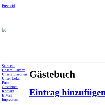
Prevacid
Startseite
Unsere Eiskarte
Gästebuch
Unsere Eissorten
Unser Lokal
Fotos
Gästebuch
Eintrag hinzufüge
Kontakt
E-Mail
Impressum