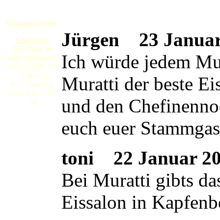
Öffnungszeiten:
Jürgen
23 Januar 
Gloggnitz:
365 Tage im
Ich würde jedem Mura
Jahr geöffnet!!!
Mo-Sa: 8:00 Uhr
- 1:00 Uhr
Muratti der beste E
So + Feiertag:
9:00 Uhr- 1:00
und den Chefinennoc
Uh
euch euer Stammgas
toni
22 Januar 200
Bei Muratti gibts da
Eissalon in Kapfenb