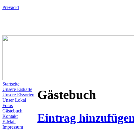
Prevacid
Startseite
Unsere Eiskarte
Gästebuch
Unsere Eissorten
Unser Lokal
Fotos
Gästebuch
Eintrag hinzufüge
Kontakt
E-Mail
Impressum