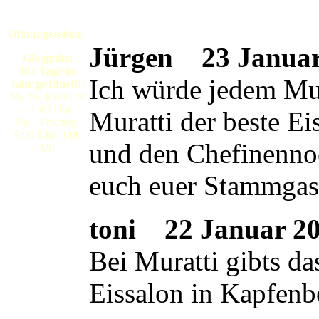
Öffnungszeiten:
Jürgen
23 Januar 
Gloggnitz:
365 Tage im
Ich würde jedem Mura
Jahr geöffnet!!!
Mo-Sa: 8:00 Uhr
- 1:00 Uhr
Muratti der beste E
So + Feiertag:
9:00 Uhr- 1:00
und den Chefinennoc
Uh
euch euer Stammgas
toni
22 Januar 200
Bei Muratti gibts da
Eissalon in Kapfenb