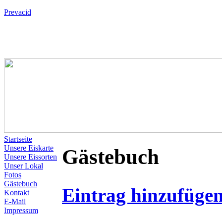
Prevacid
Startseite
Unsere Eiskarte
Gästebuch
Unsere Eissorten
Unser Lokal
Fotos
Gästebuch
Eintrag hinzufüge
Kontakt
E-Mail
Impressum