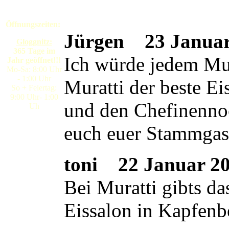
Öffnungszeiten:
Jürgen
23 Januar 
Gloggnitz:
365 Tage im
Ich würde jedem Mura
Jahr geöffnet!!!
Mo-Sa: 8:00 Uhr
- 1:00 Uhr
Muratti der beste E
So + Feiertag:
9:00 Uhr- 1:00
und den Chefinennoc
Uh
euch euer Stammgas
toni
22 Januar 200
Bei Muratti gibts da
Eissalon in Kapfenb