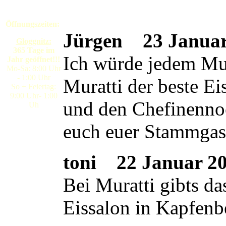
Öffnungszeiten:
Jürgen
23 Januar 
Gloggnitz:
365 Tage im
Ich würde jedem Mura
Jahr geöffnet!!!
Mo-Sa: 8:00 Uhr
- 1:00 Uhr
Muratti der beste E
So + Feiertag:
9:00 Uhr- 1:00
und den Chefinennoc
Uh
euch euer Stammgas
toni
22 Januar 200
Bei Muratti gibts da
Eissalon in Kapfenb