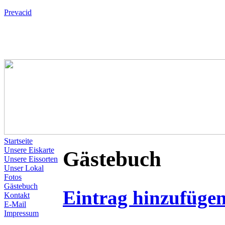
Prevacid
Startseite
Unsere Eiskarte
Gästebuch
Unsere Eissorten
Unser Lokal
Fotos
Gästebuch
Eintrag hinzufüge
Kontakt
E-Mail
Impressum