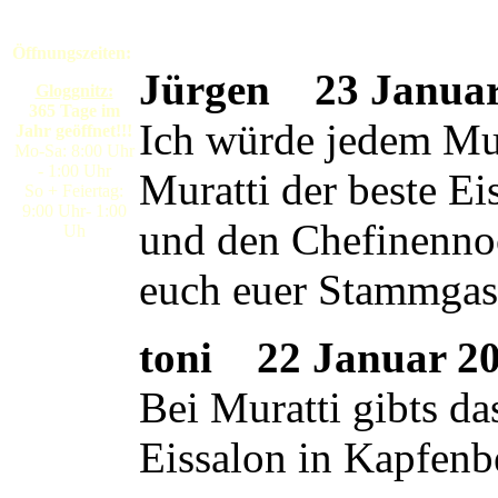
Öffnungszeiten:
Jürgen
23 Januar 
Gloggnitz:
365 Tage im
Ich würde jedem Mura
Jahr geöffnet!!!
Mo-Sa: 8:00 Uhr
- 1:00 Uhr
Muratti der beste E
So + Feiertag:
9:00 Uhr- 1:00
und den Chefinennoc
Uh
euch euer Stammgas
toni
22 Januar 200
Bei Muratti gibts da
Eissalon in Kapfenb