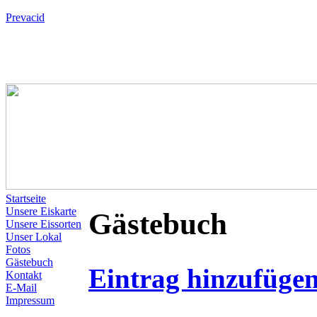
Prevacid
Startseite
Unsere Eiskarte
Gästebuch
Unsere Eissorten
Unser Lokal
Fotos
Gästebuch
Eintrag hinzufüge
Kontakt
E-Mail
Impressum