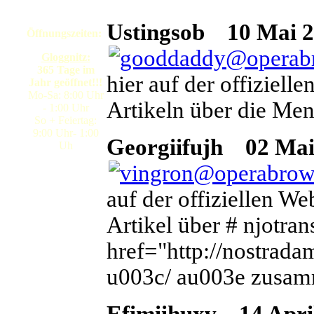
Ustingsob
10 Mai 20
Öffnungszeiten:
Gloggnitz:
365 Tage im
hier auf der offiziell
Jahr geöffnet!!!
Mo-Sa: 8:00 Uhr
Artikeln über die Men
- 1:00 Uhr
So + Feiertag:
9:00 Uhr- 1:00
Georgiifujh
02 Mai 2
Uh
auf der offiziellen W
Artikel über # njotra
href="http://nostrada
u003c/ au003e zusam
Efimiihuxv
14 April