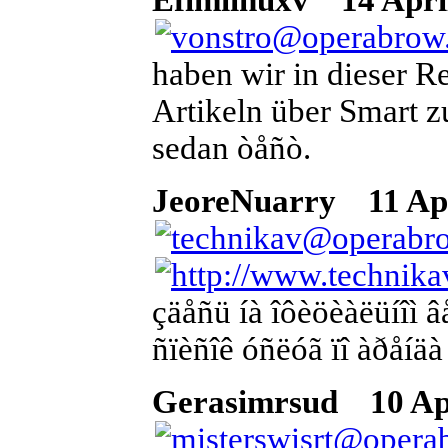
haben wir in dieser 
Artikeln über Smart 
sedan òåñò.
JeoreNuarry
11 Apr
çäåñü íà îôèöèàëüíîì 
ñïèñîê óñëóã ïî àðåíäà
Gerasimrsud
10 Apr